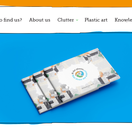
o find us?
About us
Clutter
Plastic art
Knowl