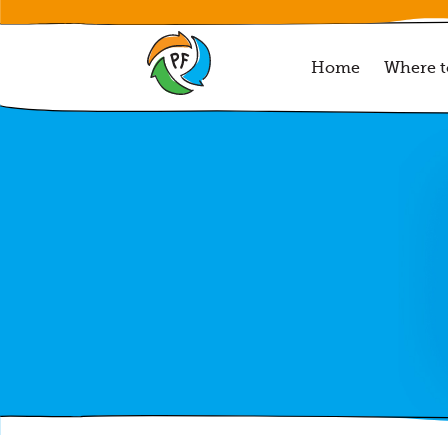
Home
Where t